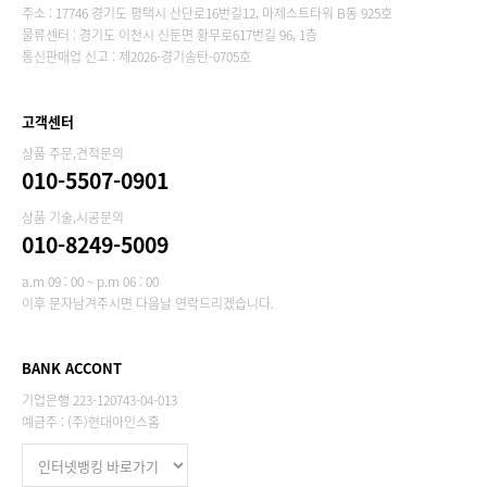
주소 : 17746 경기도 평택시 산단로16번길12, 마제스트타워 B동 925호
물류센터 : 경기도 이천시 신둔면 황무로617번길 96, 1층
통신판매업 신고 : 제2026-경기송탄-0705호
고객센터
상품 주문,견적문의
010-5507-0901
상품 기술,시공문의
010-8249-5009
a.m 09 : 00 ~ p.m 06 : 00
이후 문자남겨주시면 다음날 연락드리겠습니다.
BANK ACCONT
기업은행 223-120743-04-013
예금주 : (주)현대아인스홈